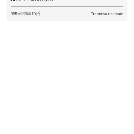
985
9
10
Trattativa riservata
2
m