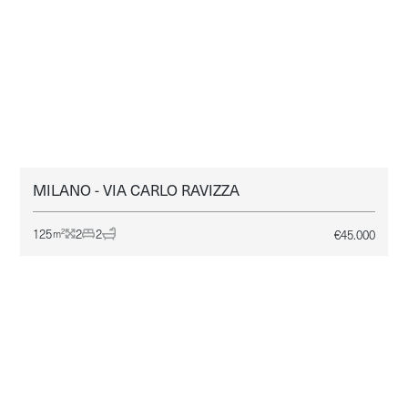
MILANO - VIA CARLO RAVIZZA
MILANO
AFFITTO
125
2
2
€
45.000
2
m