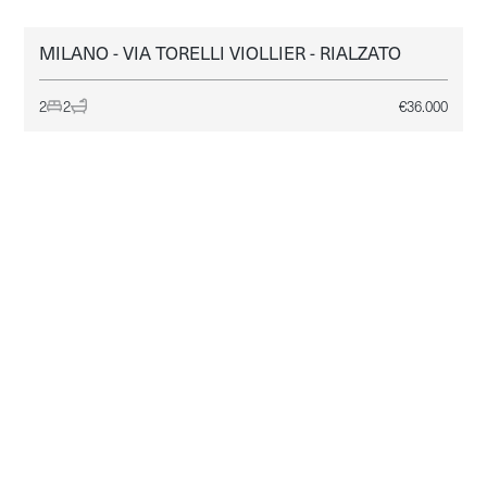
MILANO - VIA TORELLI VIOLLIER - RIALZATO
MILANO
AFFITTO
2
2
€
36.000