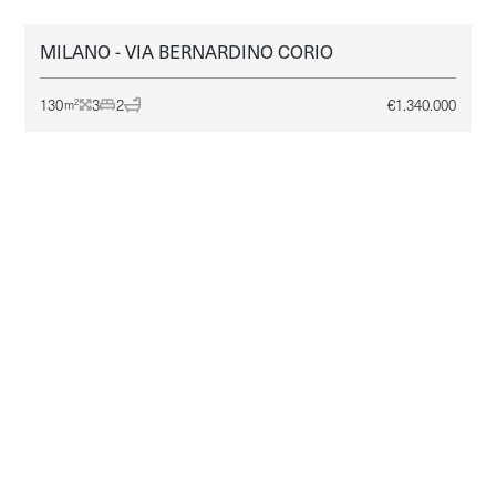
MILANO - VIA BERNARDINO CORIO
MILANO
VENDITA
130
3
2
€
1.340.000
2
m