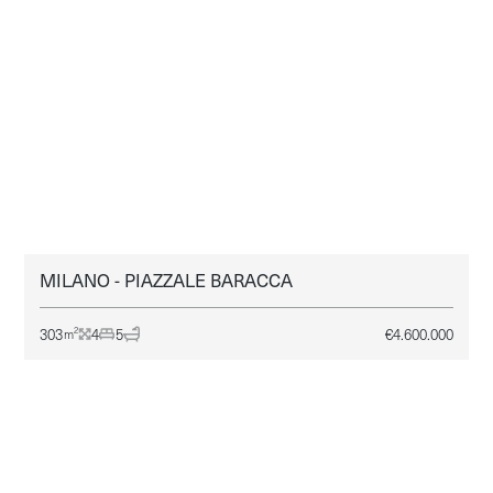
MILANO - PIAZZALE BARACCA
MILANO
VENDITA
303
4
5
€
4.600.000
2
m