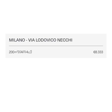
MILANO - VIA LODOVICO NECCHI
MILANO
AFFITTO
200
4
4
€
8.333
2
m