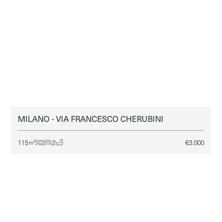
MILANO - VIA FRANCESCO CHERUBINI
MILANO
AFFITTO
115
2
2
€
3.000
2
m