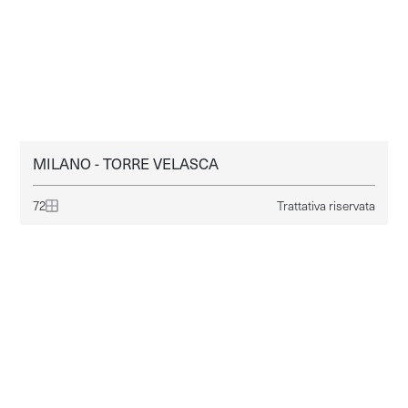
MILANO - TORRE VELASCA
MILANO
AFFITTO
72
Trattativa riservata