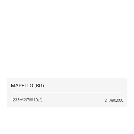
MAPELLO (BG)
LOMBARDIA - MAPELLO
VENDITA
1235
7
10
€
1.490.000
2
m