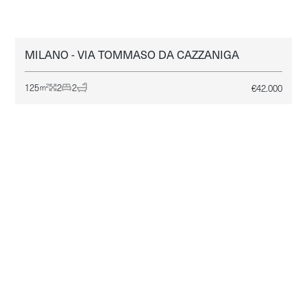
MILANO - VIA TOMMASO DA CAZZANIGA
MILANO
AFFITTO
125
2
2
€
42.000
2
m