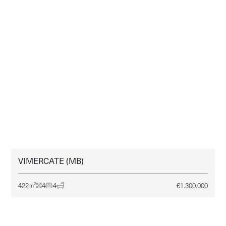
VIMERCATE (MB)
LOMBARDIA - VIMERCATE
VENDITA
422
4
4
€
1.300.000
2
m