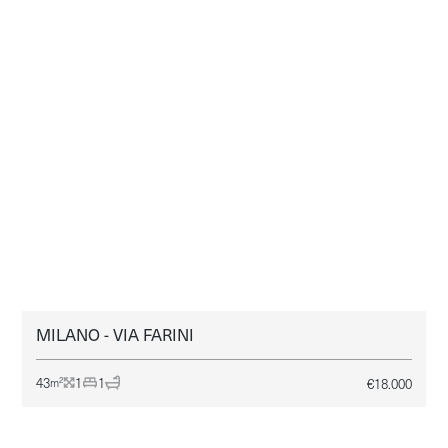
MILANO - VIA FARINI
MILANO
AFFITTO
43
1
1
€
18.000
2
m