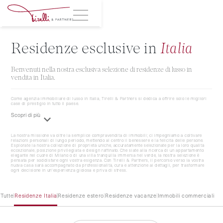
Residenze esclusive in
Italia
Benvenuti nella nostra esclusiva selezione di residenze di lusso in
vendita in Italia.
Come agenzia immobiliare di lusso in Italia, Tirelli & Partners si dedica a offrire solo le migliori
case di prestigio in tutto il paese.
Scopri di più
La nostra missione va oltre la semplice compravendita di immobili; ci impegniamo a coltivare
relazioni personali di lungo periodo, mettendo al centro il benessere e la felicità delle persone.
Esplorate la nostra collezione di proprietà uniche, accuratamente selezionate per la loro qualità
eccezionale, posizione privilegiata e design raffinato. Che siate alla ricerca di un appartamento
elegante nel cuore di Milano o di una villa tranquilla immersa nel verde, la nostra selezione è
pensata per soddisfare ogni vostra esigenza. Con Tirelli & Partners, il percorso verso la vostra
nuova casa sarà accompagnato da professionalità, cura e attenzione ai dettagli, per trasformare
ogni decisione in un'esperienza gioiosa e priva di stress.
Tutte
Residenze Italia
Residenze estero
Residenze vacanze
Immobili commerciali