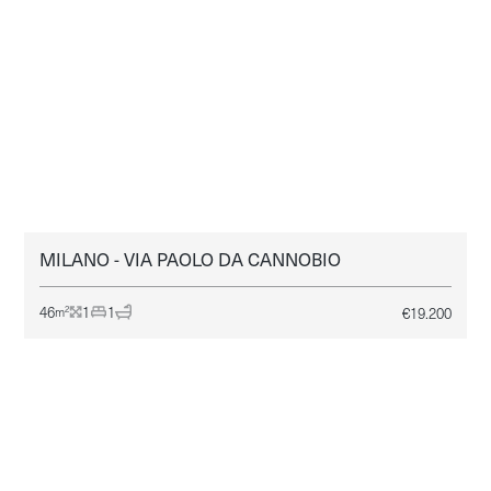
MILANO - VIA PAOLO DA CANNOBIO
MILANO
AFFITTO
46
1
1
€
19.200
2
m