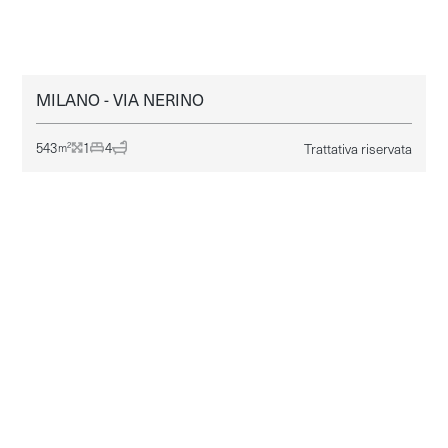
MILANO - VIA NERINO
MILANO
VENDITA
543
1
4
Trattativa riservata
2
m