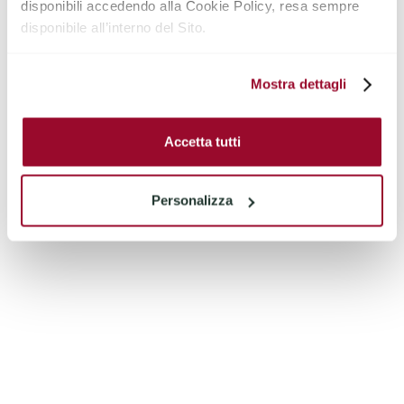
disponibili accedendo alla Cookie Policy, resa sempre
disponibile all’interno del Sito.
Mostra dettagli
MILANO - VIA VISCONTI DI MODRONE
MILANO
Accetta tutti
VENDITA
248
3
3
€
2.999.000
2
m
Personalizza