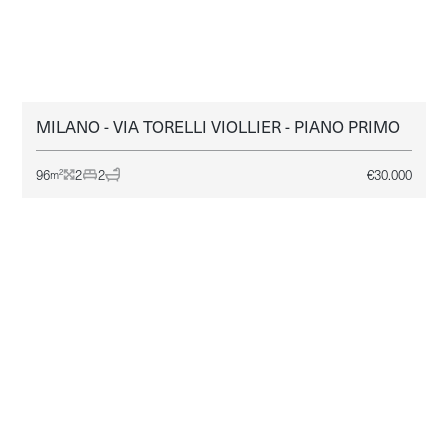
MILANO - VIA TORELLI VIOLLIER - PIANO PRIMO
MILANO
AFFITTO
96
2
2
€
30.000
2
m