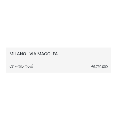
MILANO - VIA MAGOLFA
MILANO
VENDITA
531
5
6
€
6.750.000
2
m