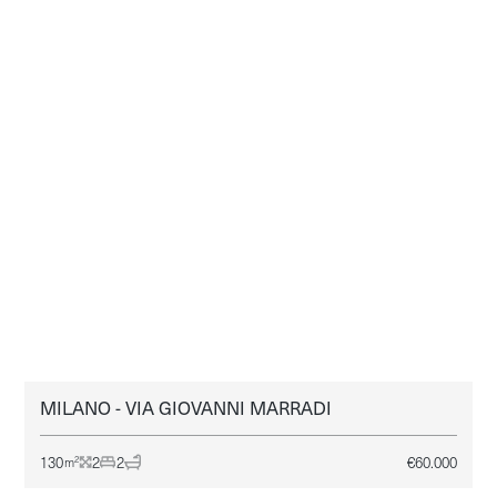
MILANO - VIA GIOVANNI MARRADI
MILANO
AFFITTO
130
2
2
€
60.000
2
m