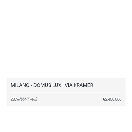
MILANO - DOMUS LUX | VIA KRAMER
MILANO
VENDITA
287
4
4
€
2.450.000
2
m