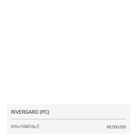
RIVERGARO (PC)
EMILIA ROMAGNA - PIACENZA
VENDITA
870
8
9
€
6.500.000
2
m