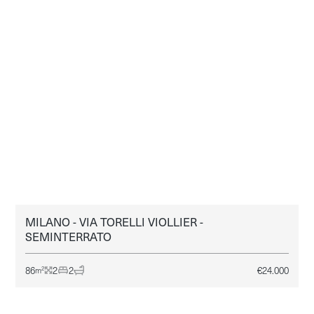
MILANO - VIA TORELLI VIOLLIER -
MILANO
AFFITTO
SEMINTERRATO
86
2
2
€
24.000
2
m