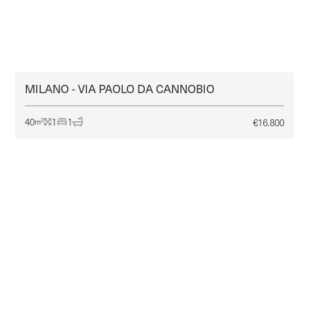
MILANO - VIA PAOLO DA CANNOBIO
MILANO
AFFITTO
40
1
1
€
16.800
2
m