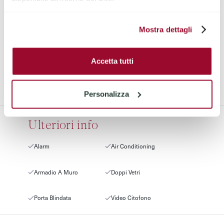
Si
Si
Mostra dettagli
CANTINA
TERRAZZO
No
Si
Accetta tutti
ASCENSORE
Si
Personalizza
Ulteriori info
Alarm
Air Conditioning
Armadio A Muro
Doppi Vetri
Porta Blindata
Video Citofono