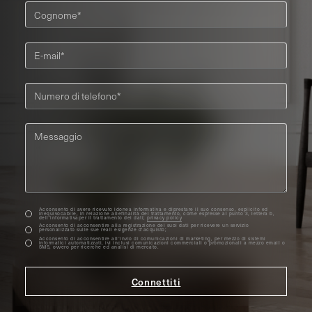
Acconsento di avere ricevuto idonea informativa e diprestare il suo consenso, esplicito ed
inequivocabile, in relazione allefinalità del trattamento, come espresse al punto 3, lettera b,
dell’informativaper il trattamento dei dati;
privacy policy
Acconsento di acconsentire alla registrazione dei suoi dati per ricevere un servizio
personalizzato sulle sue reali esigenze d'acquisto;
Acconsento di acconsentire all’invio di comunicazioni di marketing, per mezzo di sistemi
informatici automatizzati, ivi inclusi comunicazioni commerciali o promozionali a mezzo email o
SMS, ovvero per ricerche ed analisi di mercato.