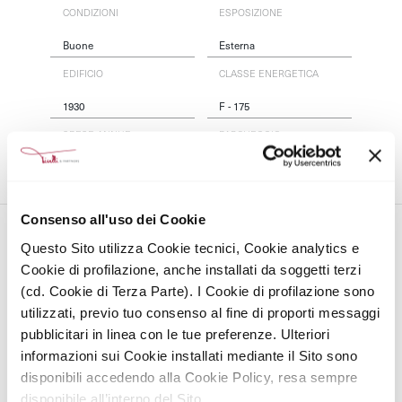
CONDIZIONI
ESPOSIZIONE
Buone
Esterna
EDIFICIO
CLASSE ENERGETICA
1930
F - 175
SPESE ANNUE
PARCHEGGIO
€
4.900
No
Consenso all'uso dei Cookie
Servizi
Questo Sito utilizza Cookie tecnici, Cookie analytics e
Cookie di profilazione, anche installati da soggetti terzi
RISCALDAMENTO
TIPO DI RISCALDAMENTO
(cd. Cookie di Terza Parte). I Cookie di profilazione sono
Autonomo
Radiatori
utilizzati, previo tuo consenso al fine di proporti messaggi
pubblicitari in linea con le tue preferenze. Ulteriori
ARIA CONDIZIONATA
TIPO DI ARIA CONDIZIONATA
informazioni sui Cookie installati mediante il Sito sono
Si
Solo Freddo
disponibili accedendo alla Cookie Policy, resa sempre
disponibile all’interno del Sito.
PORTINERIA
ALLARME