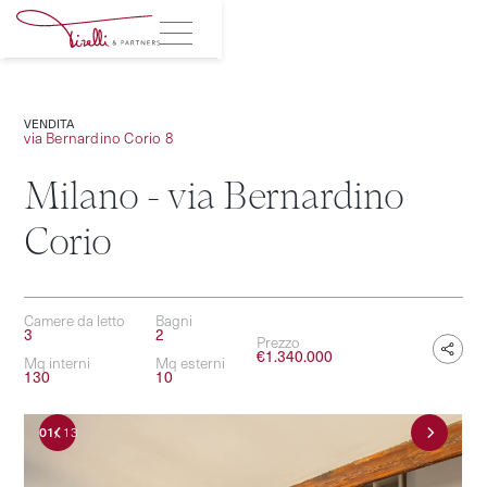
VENDITA
via Bernardino Corio 8
Milano - via Bernardino
Corio
Camere da letto
Bagni
3
2
Prezzo
€
1.340.000
Mq interni
Mq esterni
130
10
01
/
13