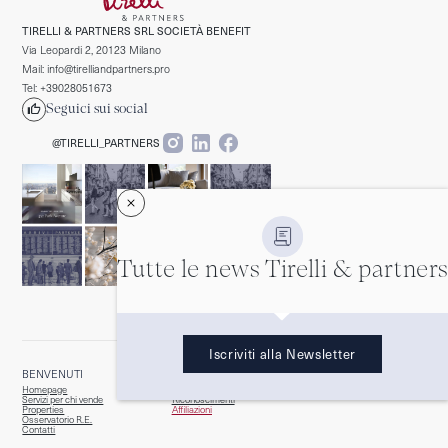
TIRELLI & PARTNERS SRL SOCIETÀ BENEFIT
Via Leopardi 2, 20123 Milano
Mail: info@tirelliandpartners.pro
Tel: +39028051673
Seguici sui social
@TIRELLI_PARTNERS
Tutte le news Tirelli & partners
Iscriviti alla Newsletter
BENVENUTI
CHI SIAMO
Homepage
Team
Servizi per chi vende
Riconoscimenti
Properties
Affiliazioni
Osservatorio R.E.
Contatti