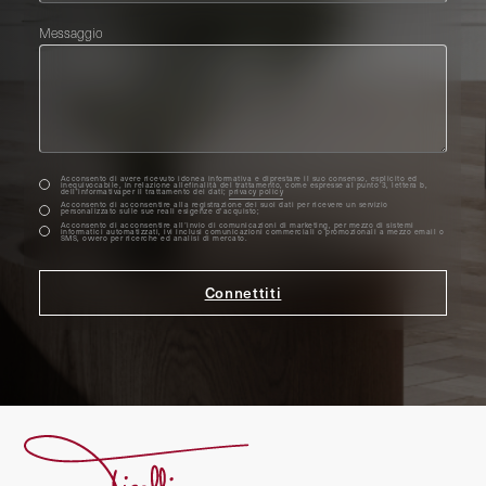
Messaggio
Acconsento di avere ricevuto idonea informativa e diprestare il suo consenso, esplicito ed
inequivocabile, in relazione allefinalità del trattamento, come espresse al punto 3, lettera b,
dell’informativaper il trattamento dei dati;
privacy policy
Acconsento di acconsentire alla registrazione dei suoi dati per ricevere un servizio
personalizzato sulle sue reali esigenze d'acquisto;
Acconsento di acconsentire all’invio di comunicazioni di marketing, per mezzo di sistemi
informatici automatizzati, ivi inclusi comunicazioni commerciali o promozionali a mezzo email o
SMS, ovvero per ricerche ed analisi di mercato.