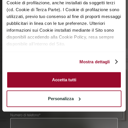
Cookie di profilazione, anche installati da soggetti terzi
(cd. Cookie di Terza Parte). I Cookie di profilazione sono
Connettiti
utilizzati, previo tuo consenso al fine di proporti messaggi
con noi
pubblicitari in linea con le tue preferenze. Ulteriori
informazioni sui Cookie installati mediante il Sito sono
PER INFORMAZIONI SU UNA DELLE NOSTRE PROPRIETÀ O PER RICHIEDERE UNA
CONSULENZA
disponibili accedendo alla Cookie Policy, resa sempre
disponibile all’interno del Sito.
Nome*
Mostra dettagli
Cognome*
Accetta tutti
E-mail*
Personalizza
Numero di telefono*