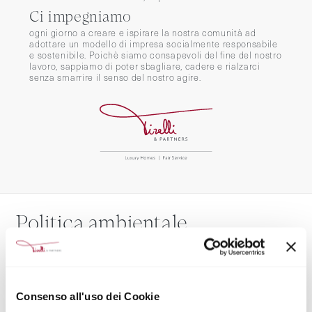
Ci impegniamo
ogni giorno a creare e ispirare la nostra comunità ad
adottare un modello di impresa socialmente responsabile
e sostenibile. Poichè siamo consapevoli del fine del nostro
lavoro, sappiamo di poter sbagliare, cadere e rialzarci
senza smarrire il senso del nostro agire.
Politica ambientale
Riconosciamo l’importanza della salvaguardia dell'ambiente
come bene primario e ci impegniamo a promuoverne la tutela
attraverso le azioni quotidiane e l’attenzione di tutti i nostri
collaboratori, ritenendolo parte integrante della nostra attività.
Consenso all'uso dei Cookie