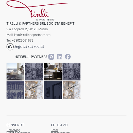
TIRELLI & PARTNERS SRL SOCIETÀ BENEFIT
Via Leopardi 2, 20123 Milano
Mail: info@tirelliandpartners.pro
Tel: +39028051673
Seguici sui social
@TIRELLI_PARTNERS
BENVENUTI
CHI SIAMO
Homepage
Team
Servizi per chi vende
Riconoscimenti