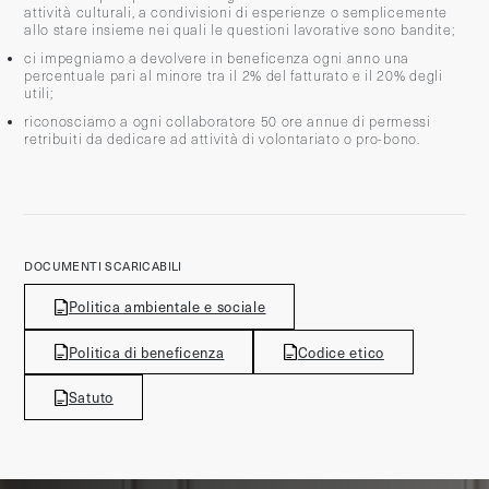
attività culturali, a condivisioni di esperienze o semplicemente
allo stare insieme nei quali le questioni lavorative sono bandite;
ci impegniamo a devolvere in beneficenza ogni anno una
percentuale pari al minore tra il 2% del fatturato e il 20% degli
utili;
riconosciamo a ogni collaboratore 50 ore annue di permessi
retribuiti da dedicare ad attività di volontariato o pro-bono.
DOCUMENTI SCARICABILI
Politica ambientale e sociale
Politica di beneficenza
Codice etico
Satuto