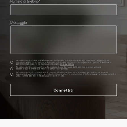
Numero di telefono*
Messaggio
Acconsento di avere ricevuto idonea informativa e diprestare il suo consenso, esplicito ed
inequivocabile, in relazione allefinalità del trattamento, come espresse al punto 3, lettera b,
dell’informativaper il trattamento dei dati;
privacy policy
Acconsento di acconsentire alla registrazione dei suoi dati per ricevere un servizio
personalizzato sulle sue reali esigenze d'acquisto;
Acconsento di acconsentire all’invio di comunicazioni di marketing, per mezzo di sistemi
informatici automatizzati, ivi inclusi comunicazioni commerciali o promozionali a mezzo email o
SMS, ovvero per ricerche ed analisi di mercato.