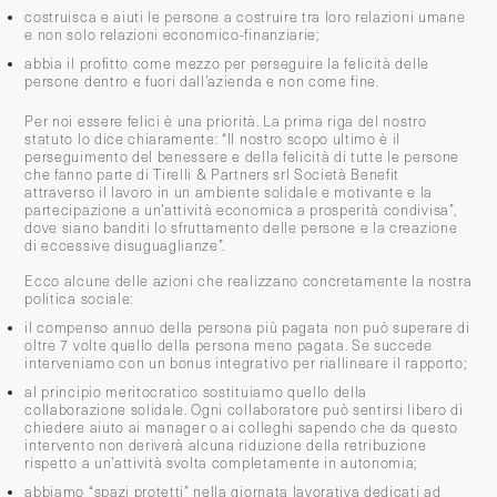
costruisca e aiuti le persone a costruire tra loro relazioni umane
e non solo relazioni economico-finanziarie;
abbia il profitto come mezzo per perseguire la felicità delle
persone dentro e fuori dall’azienda e non come fine.
Per noi essere felici è una priorità. La prima riga del nostro
statuto lo dice chiaramente: “Il nostro scopo ultimo è il
perseguimento del benessere e della felicità di tutte le persone
che fanno parte di Tirelli & Partners srl Società Benefit
attraverso il lavoro in un ambiente solidale e motivante e la
partecipazione a un’attività economica a prosperità condivisa”,
dove siano banditi lo sfruttamento delle persone e la creazione
di eccessive disuguaglianze”.
Ecco alcune delle azioni che realizzano concretamente la nostra
politica sociale:
il compenso annuo della persona più pagata non può superare di
oltre 7 volte quello della persona meno pagata. Se succede
interveniamo con un bonus integrativo per riallineare il rapporto;
al principio meritocratico sostituiamo quello della
collaborazione solidale. Ogni collaboratore può sentirsi libero di
chiedere aiuto ai manager o ai colleghi sapendo che da questo
intervento non deriverà alcuna riduzione della retribuzione
rispetto a un’attività svolta completamente in autonomia;
abbiamo “spazi protetti” nella giornata lavorativa dedicati ad