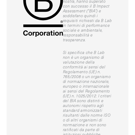
nostra, hanno superato
con successo il B Impact
Assessment (“BIA”) e
soddisfano quindi i
requisiti richiesti da B Lab
in termini di performance
sociale e ambientale,
responsabilità e
trasparenza.
Si specifica che B Lab
non è un organismo di
valutazione della
conformità ai sensi del
Regolamento (UE) n.
765/2008 o un organismo
di normazione nazionale,
europeo o internazionale
ai sensi del Regolamento
(UE) n. 1025/2012. I criteri
del BIA sono distinti e
autonomi rispetto agli
standard armonizzati
risultanti dalle norme ISO
o di altri organismi di
normazione e non sono
ratificati da parte di
istituzioni pubbliche