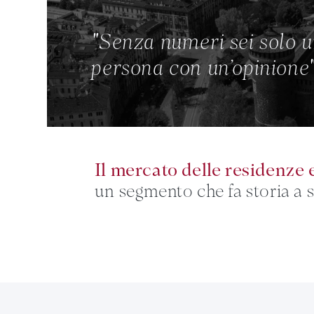
"Senza numeri sei solo u
persona con un’opinione
Il mercato delle residenze 
un segmento che fa storia a 