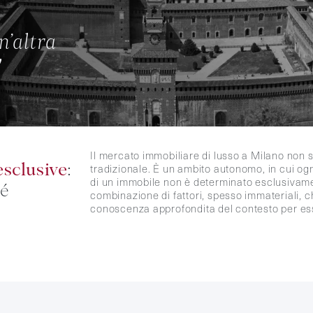
n’altra
"
Il mercato immobiliare di lusso a Milano non 
tradizionale. È un ambito autonomo, in cui ogn
esclusive
:
di un immobile non è determinato esclusivame
sé
combinazione di fattori, spesso immateriali, c
conoscenza approfondita del contesto per ess