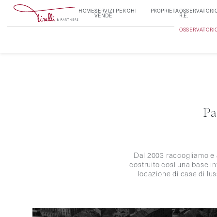
HOME
SERVIZI PER CHI
PROPRIETÀ
OSSERVATORI
VENDE
R.E.
OSSERVATORI
Pa
Dal 2003 raccogliamo e a
costruito così una base in
locazione di case di lus