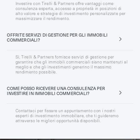
Investire con Tirelli & Partners offre vantaggi come
consulenza esperta, accesso a proprietà in posizioni di
alto valore e strategie di investimento personalizzate per
massimizzare il rendimento.
OFFRITE SERVIZI DI GESTIONE PER GLI IMMOBILI
COMMERCIALI?
Sì, Tirelli & Partners fornisce servizi di gestione per
garantire che gli immobili commerciali siano mantenuti al
meglio e che gli investimenti generino il massimo
rendimento possibile.
COME POSSO RICEVERE UNA CONSULENZA PER
INVESTIRE IN IMMOBILI COMMERCIALI?
Contattaci per fissare un appuntamento con i nostri
esperti di investimento immobiliare, che ti guideremo
attraverso le migliori opportunità disponibili.