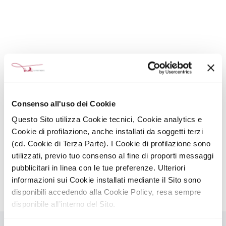
Consenso all'uso dei Cookie
Questo Sito utilizza Cookie tecnici, Cookie analytics e
Cookie di profilazione, anche installati da soggetti terzi
(cd. Cookie di Terza Parte). I Cookie di profilazione sono
utilizzati, previo tuo consenso al fine di proporti messaggi
MILANO, VIA CLERICI
MILANO
AFFITTO
pubblicitari in linea con le tue preferenze. Ulteriori
informazioni sui Cookie installati mediante il Sito sono
815
20
8
€
43.750
2
m
disponibili accedendo alla Cookie Policy, resa sempre
disponibile all’interno del Sito.