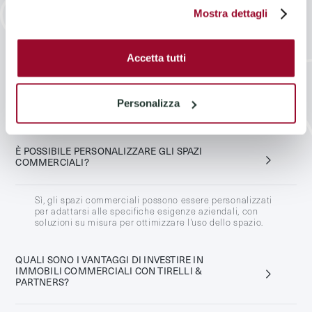
Immobili commerciali
Mostra dettagli
QUALI TIPI DI IMMOBILI COMMERCIALI
OFFRITE?
Accetta tutti
Tirelli & Partners offre una vasta gamma di immobili
commerciali, tra cui uffici, spazi retail e immobili
industriali, situati in posizioni strategiche per
Personalizza
massimizzare il potenziale di investimento.
È POSSIBILE PERSONALIZZARE GLI SPAZI
COMMERCIALI?
Sì, gli spazi commerciali possono essere personalizzati
per adattarsi alle specifiche esigenze aziendali, con
soluzioni su misura per ottimizzare l'uso dello spazio.
QUALI SONO I VANTAGGI DI INVESTIRE IN
IMMOBILI COMMERCIALI CON TIRELLI &
PARTNERS?