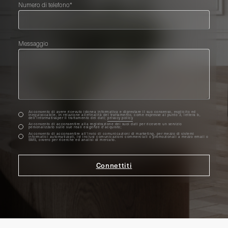
Numero di telefono*
Messaggio
Acconsento di avere ricevuto idonea informativa e diprestare il suo consenso, esplicito ed
inequivocabile, in relazione allefinalità del trattamento, come espresse al punto 3, lettera b,
dell’informativaper il trattamento dei dati;
privacy policy
Acconsento di acconsentire alla registrazione dei suoi dati per ricevere un servizio
personalizzato sulle sue reali esigenze d'acquisto;
Acconsento di acconsentire all’invio di comunicazioni di marketing, per mezzo di sistemi
informatici automatizzati, ivi inclusi comunicazioni commerciali o promozionali a mezzo email o
SMS, ovvero per ricerche ed analisi di mercato.