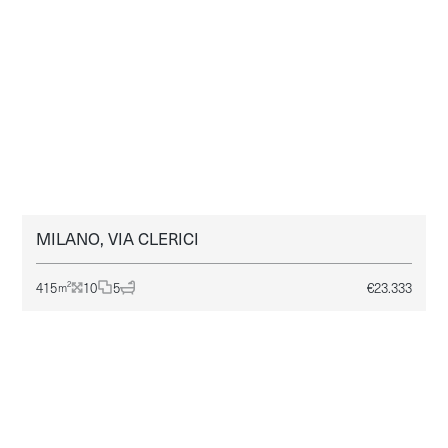
MILANO, VIA CLERICI
MILANO
AFFITTO
415
10
5
€
23.333
2
m