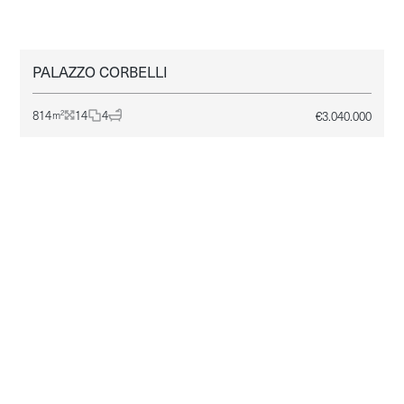
PALAZZO CORBELLI
REGGIO EMILIA
VENDITA
814
14
4
€
3.040.000
2
m