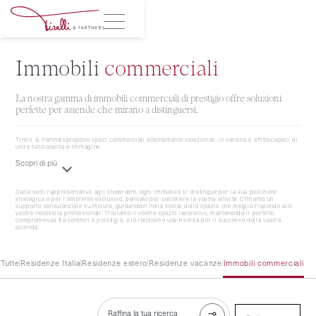
Immobili
commerciali
La nostra gamma di immobili commerciali di prestigio offre soluzioni
perfette per aziende che mirano a distinguersi.
Tirelli & Partnerspropone spazi commerciali attentamente selezionati, in vendita e affitto,capaci di
unire funzionalità e immagine.
Scopri di più
Dalle sedi rappresentative agli showroom, ogni immobile si distingue per la sua posizione
strategica e per l’ambiente esclusivo, pensato per sostenere la vostra attività. Offriamo un
supporto consulenziale su misura, guidandovi nella scelta dello spazio che meglio risponde alle
vostre necessità professionali. Troviamo il vostro spazio lavorativo, mantenendo il perfetto
compromesso tra comfort e prestigio, e lo rendiamo una risorsa per il successo della vostra
azienda.
Tutte
Residenze Italia
Residenze estero
Residenze vacanze
Immobili commerciali
Raffina la tua ricerca