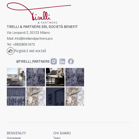
TIRELLI & PARTNERS SRL SOCIETÀ BENEFIT
Via Leopardi 2, 20123 Milano
Mail: info@tirelliandpartners.pro
Tel: +39028051673
Seguici sui social
@TIRELLI_PARTNERS
BENVENUTI
CHI SIAMO
Homepage
Team