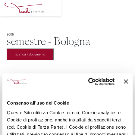
2005
semestre - Bologna
scarica il documento
Consenso all'uso dei Cookie
TIRELLI & PARTNERS SRL SOCIETÀ BENEFIT
Questo Sito utilizza Cookie tecnici, Cookie analytics e
Via Leopardi 2, 20123 Milano
Cookie di profilazione, anche installati da soggetti terzi
Mail: info@tirelliandpartners.pro
Tel: +39028051673
(cd. Cookie di Terza Parte). I Cookie di profilazione sono
Seguici sui social
utilizzati, previo tuo consenso al fine di proporti messaggi