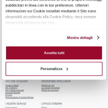
pubblicitari in linea con le tue preferenze. Ulteriori
@TIRELLI_PARTNERS
informazioni sui Cookie installati mediante il Sito sono
disponibili accedendo alla Cookie Policy, resa sempre
disponibile all’interno del Sito.
Mostra dettagli
Accetta tutti
BENVENUTI
CHI SIAMO
Homepage
Team
Servizi per chi vende
Riconoscimenti
Personalizza
Properties
Affiliazioni
Osservatorio R.E.
Contatti
CIÒ CHE CI GUIDA
RESIDENZE ESCLUSIVE
Vision e valori
Vendi con noi
Art Thinking
Le nostre proprietà
Per il bene comune
Storie di successi
Società Benefit
B Corp
Associazione Cambia Mente
I NOSTRI SERVIZI
UFFICIO STAMPA
Consulenza
News