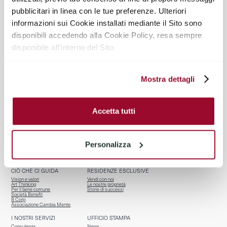
pubblicitari in linea con le tue preferenze. Ulteriori
@TIRELLI_PARTNERS
informazioni sui Cookie installati mediante il Sito sono
disponibili accedendo alla Cookie Policy, resa sempre
disponibile all’interno del Sito.
Mostra dettagli
Accetta tutti
BENVENUTI
CHI SIAMO
Homepage
Team
Servizi per chi vende
Riconoscimenti
Personalizza
Properties
Affiliazioni
Osservatorio R.E.
Contatti
CIÒ CHE CI GUIDA
RESIDENZE ESCLUSIVE
Vision e valori
Vendi con noi
Art Thinking
Le nostre proprietà
Per il bene comune
Storie di successi
Società Benefit
B Corp
Associazione Cambia Mente
I NOSTRI SERVIZI
UFFICIO STAMPA
Consulenza
News