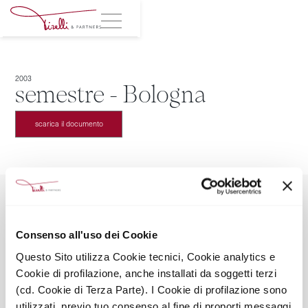
2003
semestre - Bologna
scarica il documento
Consenso all'uso dei Cookie
TIRELLI & PARTNERS SRL SOCIETÀ BENEFIT
Questo Sito utilizza Cookie tecnici, Cookie analytics e
Via Leopardi 2, 20123 Milano
Cookie di profilazione, anche installati da soggetti terzi
Mail: info@tirelliandpartners.pro
Tel: +39028051673
(cd. Cookie di Terza Parte). I Cookie di profilazione sono
Seguici sui social
utilizzati, previo tuo consenso al fine di proporti messaggi