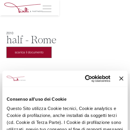
2010
half - Rome
scarica il documento
Consenso all'uso dei Cookie
TIRELLI & PARTNERS SRL SOCIETÀ BENEFIT
Questo Sito utilizza Cookie tecnici, Cookie analytics e
Via Leopardi 2, 20123 Milano
Cookie di profilazione, anche installati da soggetti terzi
Mail: info@tirelliandpartners.pro
Tel: +39028051673
(cd. Cookie di Terza Parte). I Cookie di profilazione sono
Seguici sui social
utilizzati, previo tuo consenso al fine di proporti messaggi