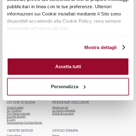
pubblicitari in linea con le tue preferenze. Ulteriori
@TIRELLI_PARTNERS
informazioni sui Cookie installati mediante il Sito sono
disponibili accedendo alla Cookie Policy, resa sempre
disponibile all’interno del Sito.
Mostra dettagli
Accetta tutti
BENVENUTI
CHI SIAMO
Homepage
Team
Servizi per chi vende
Riconoscimenti
Personalizza
Properties
Affiliazioni
Osservatorio R.E.
Contatti
CIÒ CHE CI GUIDA
RESIDENZE ESCLUSIVE
Vision e valori
Vendi con noi
Art Thinking
Le nostre proprietà
Per il bene comune
Storie di successi
Società Benefit
B Corp
Associazione Cambia Mente
I NOSTRI SERVIZI
UFFICIO STAMPA
Consulenza
News