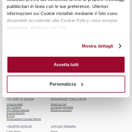
pubblicitari in linea con le tue preferenze. Ulteriori
@TIRELLI_PARTNERS
informazioni sui Cookie installati mediante il Sito sono
disponibili accedendo alla Cookie Policy, resa sempre
disponibile all’interno del Sito.
Mostra dettagli
Accetta tutti
BENVENUTI
CHI SIAMO
Homepage
Team
Servizi per chi vende
Riconoscimenti
Personalizza
Properties
Affiliazioni
Osservatorio R.E.
Contatti
CIÒ CHE CI GUIDA
RESIDENZE ESCLUSIVE
Vision e valori
Vendi con noi
Art Thinking
Le nostre proprietà
Per il bene comune
Storie di successi
Società Benefit
B Corp
Associazione Cambia Mente
I NOSTRI SERVIZI
UFFICIO STAMPA
Consulenza
News