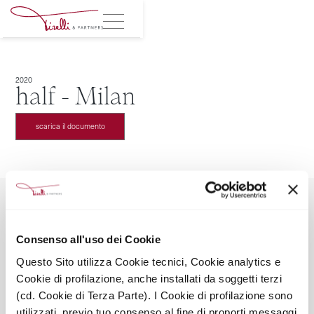
2020
half - Milan
scarica il documento
Consenso all'uso dei Cookie
TIRELLI & PARTNERS SRL SOCIETÀ BENEFIT
Questo Sito utilizza Cookie tecnici, Cookie analytics e
Via Leopardi 2, 20123 Milano
Cookie di profilazione, anche installati da soggetti terzi
Mail: info@tirelliandpartners.pro
Tel: +39028051673
(cd. Cookie di Terza Parte). I Cookie di profilazione sono
Seguici sui social
utilizzati, previo tuo consenso al fine di proporti messaggi