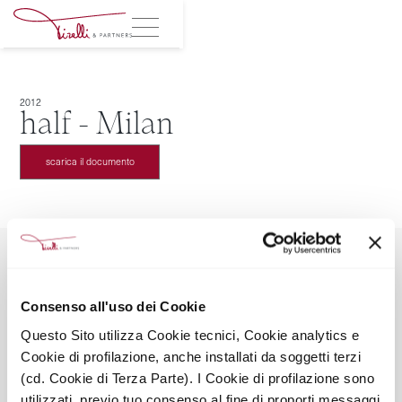
2012
half - Milan
scarica il documento
Consenso all'uso dei Cookie
TIRELLI & PARTNERS SRL SOCIETÀ BENEFIT
Questo Sito utilizza Cookie tecnici, Cookie analytics e
Via Leopardi 2, 20123 Milano
Cookie di profilazione, anche installati da soggetti terzi
Mail: info@tirelliandpartners.pro
Tel: +39028051673
(cd. Cookie di Terza Parte). I Cookie di profilazione sono
Seguici sui social
utilizzati, previo tuo consenso al fine di proporti messaggi