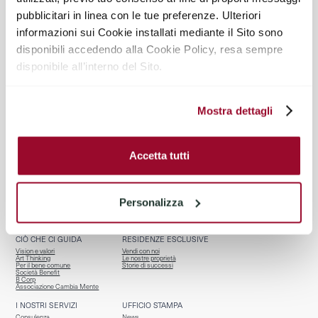
pubblicitari in linea con le tue preferenze. Ulteriori
@TIRELLI_PARTNERS
informazioni sui Cookie installati mediante il Sito sono
disponibili accedendo alla Cookie Policy, resa sempre
disponibile all’interno del Sito.
Mostra dettagli
Accetta tutti
BENVENUTI
CHI SIAMO
Homepage
Team
Servizi per chi vende
Riconoscimenti
Personalizza
Properties
Affiliazioni
Osservatorio R.E.
Contatti
CIÒ CHE CI GUIDA
RESIDENZE ESCLUSIVE
Vision e valori
Vendi con noi
Art Thinking
Le nostre proprietà
Per il bene comune
Storie di successi
Società Benefit
B Corp
Associazione Cambia Mente
I NOSTRI SERVIZI
UFFICIO STAMPA
Consulenza
News