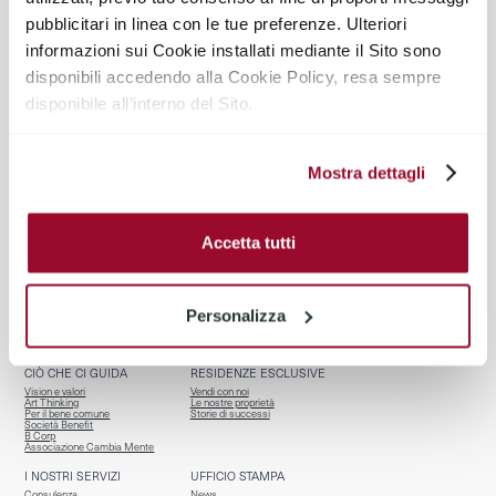
pubblicitari in linea con le tue preferenze. Ulteriori
@TIRELLI_PARTNERS
informazioni sui Cookie installati mediante il Sito sono
disponibili accedendo alla Cookie Policy, resa sempre
disponibile all’interno del Sito.
Mostra dettagli
Accetta tutti
BENVENUTI
CHI SIAMO
Homepage
Team
Servizi per chi vende
Riconoscimenti
Personalizza
Properties
Affiliazioni
Osservatorio R.E.
Contatti
CIÒ CHE CI GUIDA
RESIDENZE ESCLUSIVE
Vision e valori
Vendi con noi
Art Thinking
Le nostre proprietà
Per il bene comune
Storie di successi
Società Benefit
B Corp
Associazione Cambia Mente
I NOSTRI SERVIZI
UFFICIO STAMPA
Consulenza
News