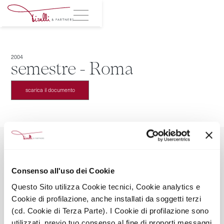
2004
semestre - Roma
scarica il documento
Consenso all'uso dei Cookie
TIRELLI & PARTNERS SRL SOCIETÀ BENEFIT
Questo Sito utilizza Cookie tecnici, Cookie analytics e
Via Leopardi 2, 20123 Milano
Cookie di profilazione, anche installati da soggetti terzi
Mail: info@tirelliandpartners.pro
Tel: +39028051673
(cd. Cookie di Terza Parte). I Cookie di profilazione sono
Seguici sui social
utilizzati, previo tuo consenso al fine di proporti messaggi