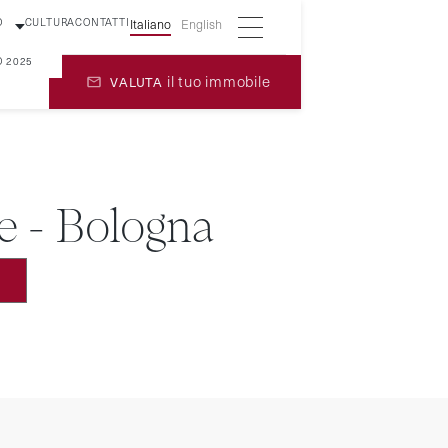
O
CULTURA
CONTATTI
Italiano
English
O 2025
il tuo immobile
VALUTA
e - Bologna