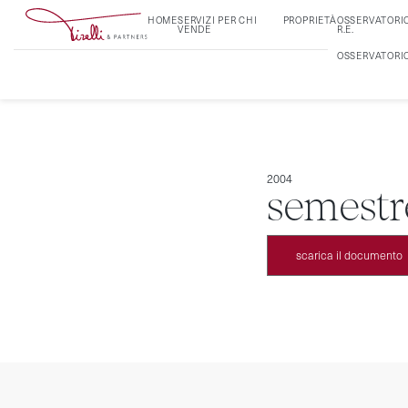
HOME
SERVIZI PER CHI
PROPRIETÀ
OSSERVATORI
VENDE
R.E.
OSSERVATORI
2004
semestr
scarica il documento