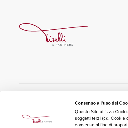
BENVENUTI
CHI SIAMO
CIÒ C
Homepage
Team
Vision e
Consenso all'uso dei Coo
Servizi per chi vende
Riconoscimenti
Art Thin
Properties
Affiliazioni
Per il 
Osservatorio R.E.
Società 
Questo Sito utilizza Cookie
Contatti
B Corp
Associa
soggetti terzi (cd. Cookie d
consenso al fine di proport