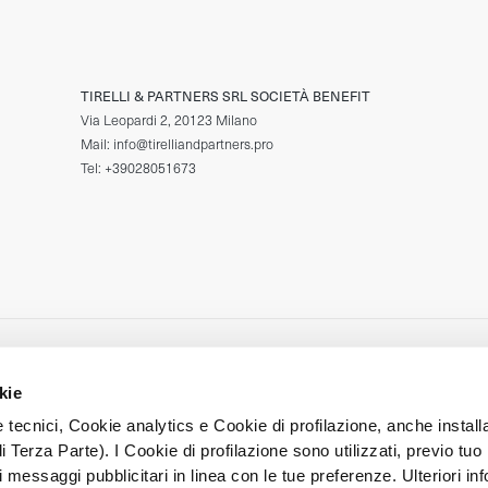
TIRELLI & PARTNERS SRL SOCIETÀ BENEFIT
Via Leopardi 2, 20123 Milano
Mail: info@tirelliandpartners.pro
Tel: +39028051673
HE CI GUIDA
RESIDENZE ESCLUSIVE
I NOSTRI SERVIZI
 valori
Vendi con noi
Consulenza
kie
king
Le nostre proprietà
Per i developer
bene comune
Storie di successi
Benefit
 tecnici, Cookie analytics e Cookie di profilazione, anche installa
zione Cambia Mente
i Terza Parte). I Cookie di profilazione sono utilizzati, previo tuo
i messaggi pubblicitari in linea con le tue preferenze. Ulteriori in