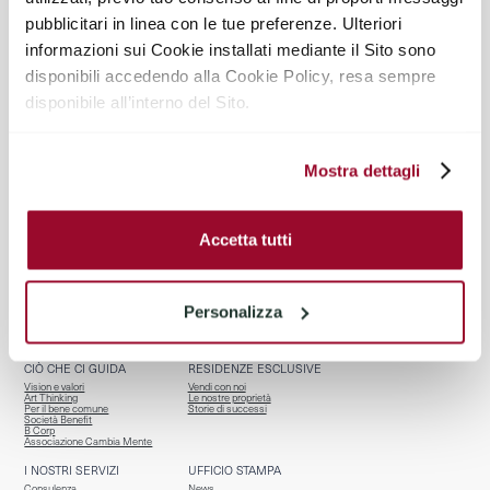
pubblicitari in linea con le tue preferenze. Ulteriori
@TIRELLI_PARTNERS
informazioni sui Cookie installati mediante il Sito sono
disponibili accedendo alla Cookie Policy, resa sempre
disponibile all’interno del Sito.
Mostra dettagli
Accetta tutti
BENVENUTI
CHI SIAMO
Homepage
Team
Servizi per chi vende
Riconoscimenti
Personalizza
Properties
Affiliazioni
Osservatorio R.E.
Contatti
CIÒ CHE CI GUIDA
RESIDENZE ESCLUSIVE
Vision e valori
Vendi con noi
Art Thinking
Le nostre proprietà
Per il bene comune
Storie di successi
Società Benefit
B Corp
Associazione Cambia Mente
I NOSTRI SERVIZI
UFFICIO STAMPA
Consulenza
News