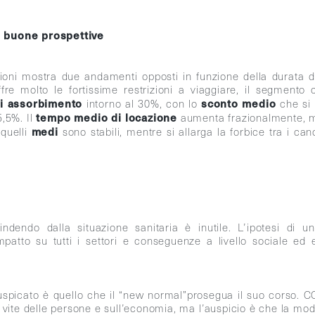
 e buone prospettive
zioni mostra due andamenti opposti in funzione della durata d
ffre molto le fortissime restrizioni a viaggiare, il segmento
di assorbimento
sconto medio
intorno al 30%, con lo
che si
tempo medio di locazione
5,5%. Il
aumenta frazionalmente, ma
medi
quelli
sono stabili, mentre si allarga la forbice tra i can
indendo dalla situazione sanitaria è inutile. L’ipotesi di 
 impatto su tutti i settori e conseguenze a livello sociale e
auspicato è quello che il “new normal”prosegua il suo corso. 
 vite delle persone e sull’economia, ma l’auspicio è che la mod