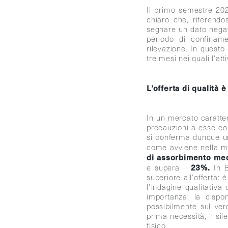
Il primo semestre 202
chiaro che, riferendo
segnare un dato negati
periodo di confiname
rilevazione. In questo
tre mesi nei quali l’at
L’offerta di qualità
In un mercato caratter
precauzioni a esse col
si conferma dunque un
come avviene nella mag
di assorbimento me
23%.
e supera il
In B
superiore all’offerta:
l’indagine qualitativa
importanza: la dispo
possibilmente sul ver
prima necessità, il sil
fisico.