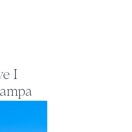
ve I
stampa