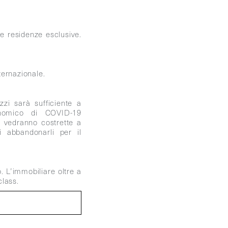
e residenze esclusive.
ternazionale.
zi sarà sufficiente a
conomico di COVID-19
i vedranno costrette a
i abbandonarli per il
 L’immobiliare oltre a
class.