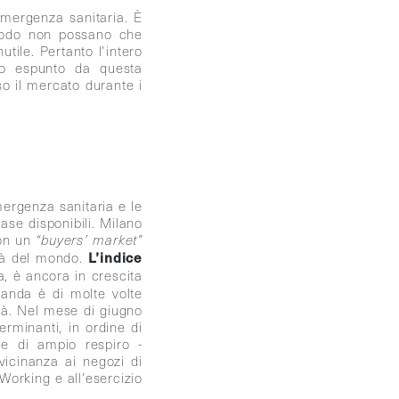
emergenza sanitaria. È
eriodo non possano che
tile. Pertanto l’intero
to espunto da questa
so il mercato durante i
mergenza sanitaria e le
ase disponibili. Milano
non un
“buyers’ market”
L’indice
ttà del mondo.
a, è ancora in crescita
manda è di molte volte
ità. Nel mese di giugno
erminanti, in ordine di
 e di ampio respiro -
vicinanza ai negozi di
 Working e all’esercizio