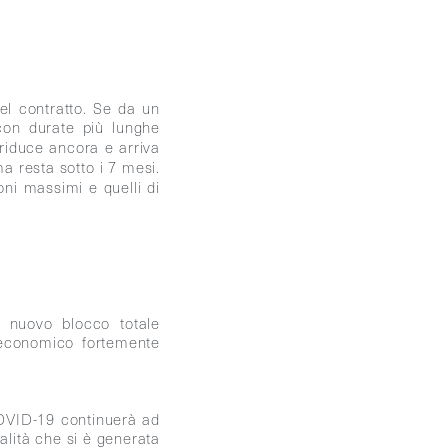
el contratto. Se da un
 con durate più lunghe
 riduce ancora e arriva
 resta sotto i 7 mesi.
oni massimi e quelli di
un nuovo blocco totale
d economico fortemente
COVID-19 continuerà ad
alità che si è generata