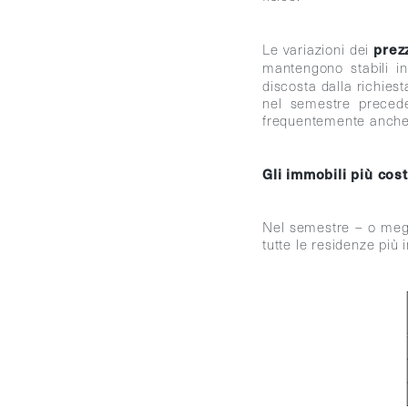
prezz
Le variazioni dei
mantengono stabili i
discosta dalla richiest
nel semestre precede
frequentemente anch
Gli immobili più cost
Nel semestre – o meglio
tutte le residenze più