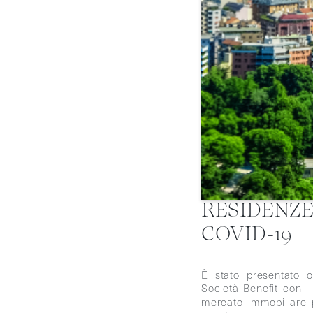
RESIDENZ
COVID-19
È stato presentato o
Società Benefit con i 
mercato immobiliare 