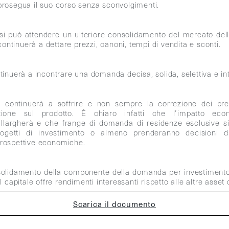
prosegua il suo corso senza sconvolgimenti.
 si può attendere un ulteriore consolidamento del mercato dell
 continuerà a dettare prezzi, canoni, tempi di vendita e sconti.
tinuerà a incontrare una domanda decisa, solida, selettiva e in
ontinuerà a soffrire e non sempre la correzione dei prez
nzione sul prodotto. È chiaro infatti che l’impatto e
llargherà e che frange di domanda di residenze esclusive s
rogetti di investimento o almeno prenderanno decisioni d
rospettive economiche.
olidamento della componente della domanda per investimento.
l capitale offre rendimenti interessanti rispetto alle altre asset 
Scarica il documento