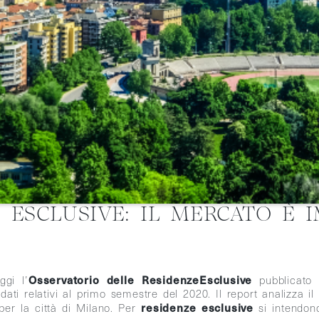
E ESCLUSIVE: IL MERCATO È 
Osservatorio delle ResidenzeEsclusive
ggi l’
pubblicato
dati relativi al primo semestre del 2020. Il report analizza i
residenze esclusive
per la città di Milano. Per
si intendon