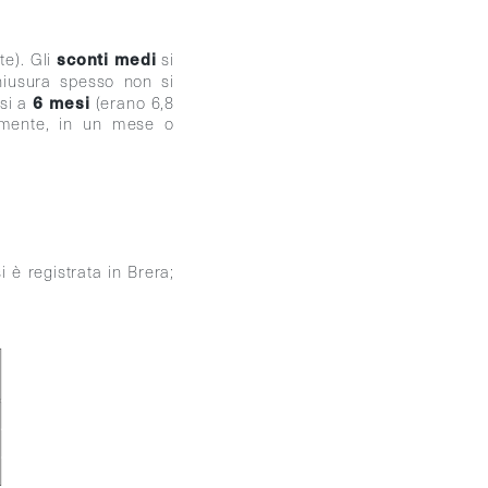
sconti medi
te). Gli
si
chiusura spesso non si
6 mesi
si a
(erano 6,8
cemente, in un mese o
i è registrata in Brera;