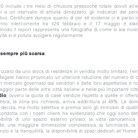
0 include i tre mesi di chiusura pressoché totale dovuti all’
si a un intervallo di attività dimezzato, gli indicatori del p
vo. Certificare dunque quanto di per sé evidente ci è parso inu
nto intercorrente tra il24 febbraio e il 17 maggio è sta
 modo il report rappresenta una fotografia di come si sia mos
tività si è potuta svolgere regolarmente.
 è sempre più scarsa
izzato da uno stock di residenze in vendita molto limitato, l’e
legate hanno provocato un’ulteriore riduzione del numero di c
 mercato governato dai venditori e dalle loro aspettative e 
gior parte delle altre città italiane e nelle più importanti ci
dio
, ovvero la quota di case vendute rispetto a quelle in offert
rera, la zona più richiesta, arriva addirittura al 49%. La do
 è decisa, ma molto selettiva e premia solo gli immobili di qual
 condotta con i nostri clienti ha evidenziato che oggi sono det
nibilità di uno spazio esterno privato, la vista panoramica
de, una maggiore dimensione complessiva, la luminosità, la 
enzio e la tranquillità, la disponibilità di spazi dedicati all’Home