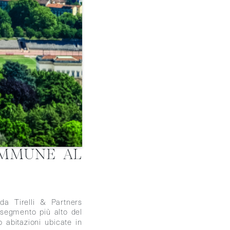
IMMUNE AL
 da Tirelli & Partners
l segmento più alto del
o abitazioni ubicate in