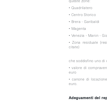
queste zone:
• Quadrilatero
• Centro Storico
• Brera - Garibaldi
• Magenta
• Venezia - Manin - Gi
• Zona residuale (re
citate)
che soddisfino uno di q
• valore di compraven
euro
• canone di locazion
euro.
Adeguamenti del rep