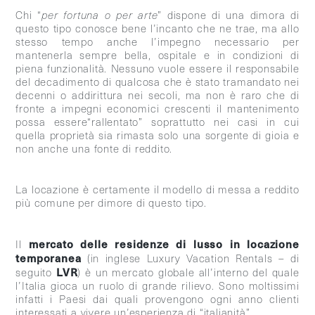
Chi “
per fortuna o per arte
” dispone di una dimora di
questo tipo conosce bene l’incanto che ne trae, ma allo
stesso tempo anche l’impegno necessario per
mantenerla sempre bella, ospitale e in condizioni di
piena funzionalità. Nessuno vuole essere il responsabile
del decadimento di qualcosa che è stato tramandato nei
decenni o addirittura nei secoli, ma non è raro che di
fronte a impegni economici crescenti il mantenimento
possa essere“rallentato” soprattutto nei casi in cui
quella proprietà sia rimasta solo una sorgente di gioia e
non anche una fonte di reddito.
La locazione è certamente il modello di messa a reddito
più comune per dimore di questo tipo.
mercato delle residenze di lusso in locazione
Il
temporanea
(in inglese Luxury Vacation Rentals – di
LVR
seguito
) è un mercato globale all’interno del quale
l’Italia gioca un ruolo di grande rilievo. Sono moltissimi
infatti i Paesi dai quali provengono ogni anno clienti
interessati a vivere un’esperienza di “italianità”.