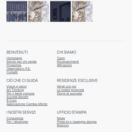
BENVENUTI
CHI SIAMO
Homepage
Team
Servizi per chi vende
Riconoscimenti
Properties
Affiliazioni
Osservatorio R.E.
Contatti
CIÒ CHE CI GUIDA
RESIDENZE ESCLUSIVE
Vision e valori
Vendi con noi
Art Thinking
Le nostre proprietà
Per il bene comune
Storie di successi
Società Benefit
B Corp
Associazione Cambia Mente
I NOSTRI SERVIZI
UFFICIO STAMPA
Consulenza
News
Per i developer
Press kit e rassegna stampa
Bilancio