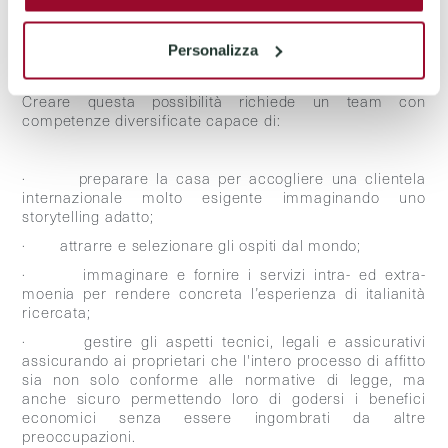
fonte di reddito continuativa, ma offre anche
costruire nuove relazioni
l'opportunità di
con persone
accomunate da un grande amore per l'Italia.
Personalizza
Creare questa possibilità richiede un team con
competenze diversificate capace di:
· preparare la casa per accogliere una clientela
internazionale molto esigente immaginando uno
storytelling adatto;
· attrarre e selezionare gli ospiti dal mondo;
· immaginare e fornire i servizi intra- ed extra-
moenia per rendere concreta l’esperienza di italianità
ricercata;
· gestire gli aspetti tecnici, legali e assicurativi
assicurando ai proprietari che l'intero processo di affitto
sia non solo conforme alle normative di legge, ma
anche sicuro permettendo loro di godersi i benefici
economici senza essere ingombrati da altre
preoccupazioni.