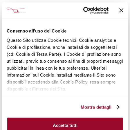
A differenza delle case che vivono esclusivamente per
l'affitto, le dimore che restano accudite dai loro
proprietari conservano il loro autentico charme e il
calore della casa vissuta offrendo lo stile unico dichi
Consenso all'uso dei Cookie
continua ad amare frequentando la propria casa. È
Questo Sito utilizza Cookie tecnici, Cookie analytics e
questo il vero elemento di autenticità capace di attrarre
Cookie di profilazione, anche installati da soggetti terzi
la clientela più abbiente che apprezza immergersi
completamente nella cultura italiana.
(cd. Cookie di Terza Parte). I Cookie di profilazione sono
utilizzati, previo tuo consenso al fine di proporti messaggi
pubblicitari in linea con le tue preferenze. Ulteriori
nuova
Dal mercato dei LVR emerge così una
informazioni sui Cookie installati mediante il Sito sono
opportunità
per i proprietari di case straordinarie:
affiancare all’utilizzo diretto, l'affitto per un numero
disponibili accedendo alla Cookie Policy, resa sempre
limitato di settimane. Questa iniziativa offre una
disponibile all’interno del Sito.
prospettiva nuova per chi desidera aumentare il
potenziale delle proprie dimore esclusive senza
perderne il possesso mediante contratti costrittivi.
Mostra dettagli
Mettere a disposizione le proprie dimore per brevi
periodi consente non solo di valorizzarle creando una
Accetta tutti