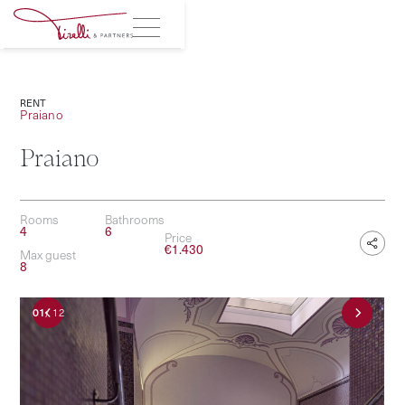
RENT
Praiano
Praiano
Rooms
Bathrooms
4
6
Price
€
1.430
Max guest
8
01
/
12