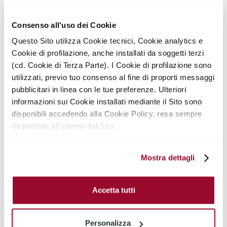
Consenso all'uso dei Cookie
Services
Questo Sito utilizza Cookie tecnici, Cookie analytics e
Cookie di profilazione, anche installati da soggetti terzi
AIR CONDITIONING
AC SYSTEM
(cd. Cookie di Terza Parte). I Cookie di profilazione sono
Ducted Air
Yes
Conditioning
utilizzati, previo tuo consenso al fine di proporti messaggi
pubblicitari in linea con le tue preferenze. Ulteriori
LIFT
EMERGENCY 24/7
informazioni sui Cookie installati mediante il Sito sono
Yes
Yes
disponibili accedendo alla Cookie Policy, resa sempre
PERMANENT STAFF
TRAVEL PLANNER
disponibile all’interno del Sito.
No
Yes
Mostra dettagli
OPENING CLEANING
END CLEANING
Yes
Yes
Accetta tutti
WEEKLY CLEENING
CHEF AVAILABLE
Yes
Yes
Personalizza