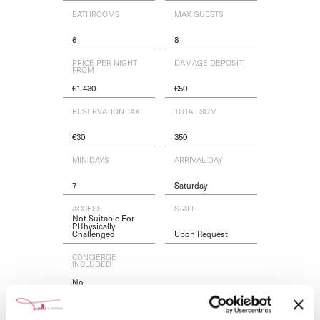
BATHROOMS
MAX GUESTS
6
8
PRICE PER NIGHT
DAMAGE DEPOSIT
FROM
€
1.430
€
50
RESERVATION TAX
TOTAL SQM
€
30
350
MIN DAYS
ARRIVAL DAY
7
Saturday
ACCESS
STAFF
Not Suitable For
PHhysically
Challenged
Upon Request
CONCIERGE
INCLUDED
No