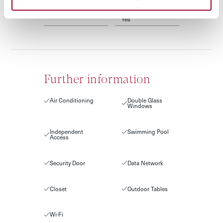
STAFF COST
WI FI
Yes
Further information
Air Conditioning
Double Glass
Windows
Independent
Swimming Pool
Access
Security Door
Data Network
Closet
Outdoor Tables
Wi-Fi