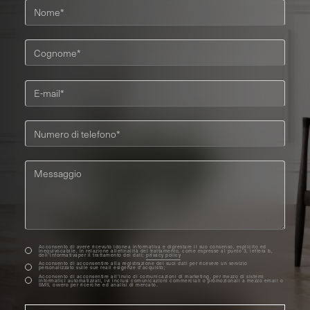
Acconsento di avere ricevuto idonea informativa e diprestare il suo consenso, esplicito ed
inequivocabile, in relazione allefinalità del trattamento, come espresse al punto 3, lettera b,
dell’informativaper il trattamento dei dati;
privacy policy
Acconsento di acconsentire alla registrazione dei suoi dati per ricevere un servizio
personalizzato sulle sue reali esigenze d'acquisto;
Acconsento di acconsentire all’invio di comunicazioni di marketing, per mezzo di sistemi
informatici automatizzati, ivi inclusi comunicazioni commerciali o promozionali a mezzo email o
SMS, ovvero per ricerche ed analisi di mercato.