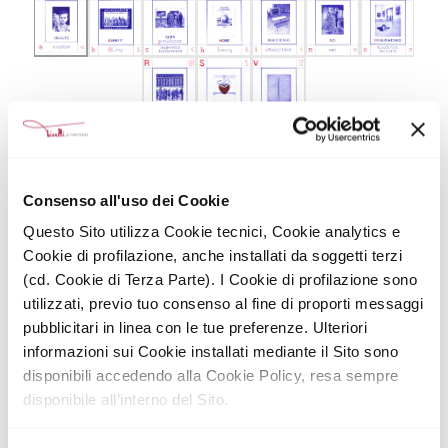
Consenso all'uso dei Cookie
Ascolto
Questo Sito utilizza Cookie tecnici, Cookie analytics e
Guarda il video
Cookie di profilazione, anche installati da soggetti terzi
(cd. Cookie di Terza Parte). I Cookie di profilazione sono
utilizzati, previo tuo consenso al fine di proporti messaggi
pubblicitari in linea con le tue preferenze. Ulteriori
Spogliarsi delle proprie convinzioni per
creare spazio all’altro, accoglierlo,
informazioni sui Cookie installati mediante il Sito sono
percepirlo, sentirlo senza giudicare: questo
disponibili accedendo alla Cookie Policy, resa sempre
significa ascoltare davvero. Oggi vogliamo
tutti parlare, ma solo pochi ascoltano;
disponibile all’interno del Sito.
siamo costantemente sottoposti alle
distrazioni, alla poca pazienza e alla fretta
di rispondere per dire la nostra.