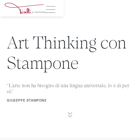
Art Thinking con
Stampone
“L’arte non ha bisogno di una lingua universale, lo è di per
sè.”
GIUSEPPE STAMPONE