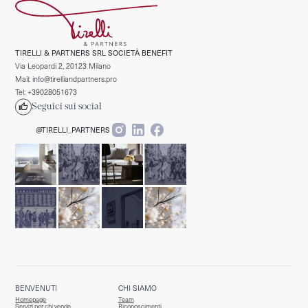
TIRELLI & PARTNERS SRL SOCIETÀ BENEFIT
Via Leopardi 2, 20123 Milano
Mail: info@tirelliandpartners.pro
Tel: +39028051673
Seguici sui social
@TIRELLI_PARTNERS
BENVENUTI
CHI SIAMO
Homepage
Team
Servizi per chi vende
Riconoscimenti