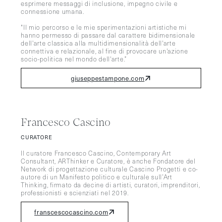
esprimere messaggi di inclusione, impegno civile e
connessione umana.
"Il mio percorso e le mie sperimentazioni artistiche mi
hanno permesso di passare dal carattere bidimensionale
dell'arte classica alla multidimensionalità dell'arte
connettiva e relazionale, al fine di provocare un'azione
socio-politica nel mondo dell'arte.”
giuseppestampone.com
Francesco Cascino
CURATORE
Il curatore Francesco Cascino, Contemporary Art
Consultant, ARThinker e Curatore, è anche Fondatore del
Network di progettazione culturale Cascino Progetti e co-
autore di un Manifesto politico e culturale sull’Art
Thinking, firmato da decine di artisti, curatori, imprenditori,
professionisti e scienziati nel 2019.
franscescocascino.com